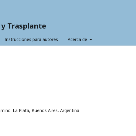
s y Trasplante
Instrucciones para autores
Acerca de
gamino. La Plata, Buenos Aires, Argentina