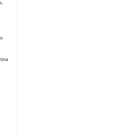
s,
co
tina