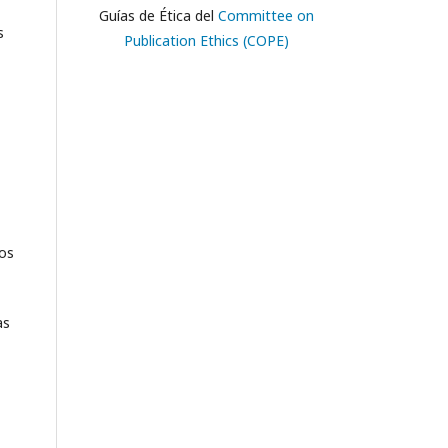
Guías de Ética del
Committee on
s
Publication Ethics (COPE)
nos
as